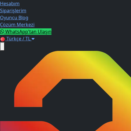
Hesabım
Siparişlerim
Oyuncu Blog
Çözüm Merkezi
WhatsApp'tan Ulaşın
Türkçe / TL