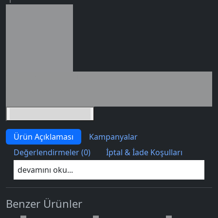
Seçili siparişlerde - İndirimli!
İndirim tutarı
İndirimli toplam
Birlikte sepete ekle (2)
Ürün Açıklaması
Kampanyalar
Değerlendirmeler (0)
İptal & İade Koşulları
devamını oku...
Benzer Ürünler