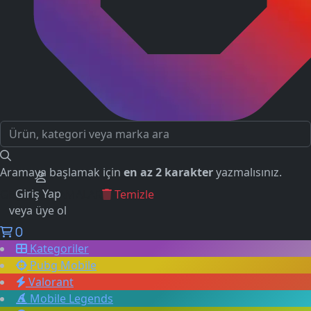
Aramaya başlamak için
en az 2 karakter
yazmalısınız.
Giriş Yap
GEÇMİŞ ARAMALAR
Temizle
veya üye ol
0
Kategoriler
Pubg Mobile
Valorant
Mobile Legends