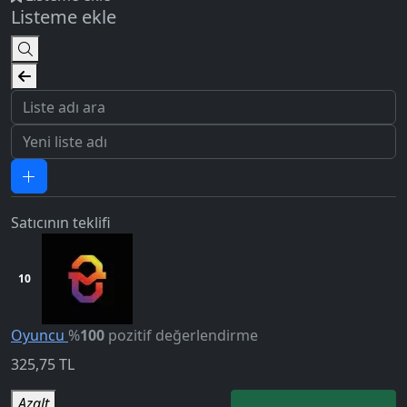
Listeme ekle
Satıcının teklifi
10
5.0
Oyuncu
%
100
pozitif değerlendirme
325,75
TL
Azalt