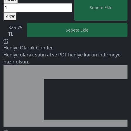
Sepete Ekle
Artır
325.75
Sepete Ekle
TL
Hediye Olarak Gönder
0 değerlendirme
Hediye olarak satın al ve PDF hediye kartın indirmeye
hazır olsun.
Birlikte al kazan
Ek tasarruf!
Seçili siparişlerde - İndirimli!