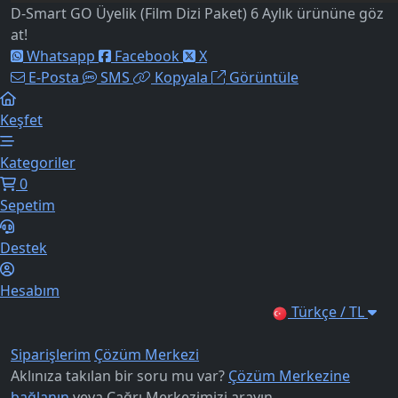
D-Smart GO Üyelik (Film Dizi Paket) 6 Aylık ürününe göz
at!
Whatsapp
Facebook
X
E-Posta
SMS
Kopyala
Görüntüle
Keşfet
Kategoriler
0
Sepetim
Destek
Hesabım
Türkçe / TL
Siparişlerim
Çözüm Merkezi
Aklınıza takılan bir soru mu var?
Çözüm Merkezine
bağlanın
veya
Çağrı Merkezimizi arayın