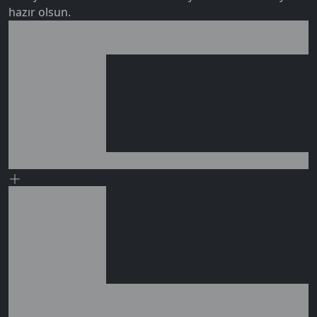
hazır olsun.
Birlikte al kazan
Ek tasarruf!
0 değerlendirme
Seçili siparişlerde - İndirimli!
Seçili siparişlerde - İndirimli!
İndirim tutarı