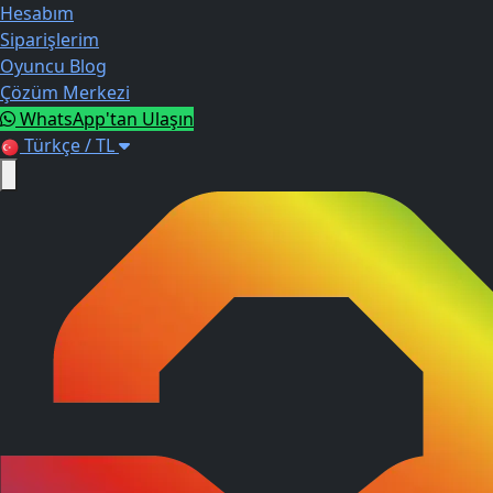
Hesabım
Siparişlerim
Oyuncu Blog
Çözüm Merkezi
WhatsApp'tan Ulaşın
Türkçe / TL