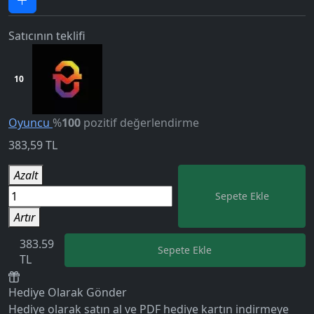
Satıcının teklifi
10
Oyuncu
%
100
pozitif değerlendirme
383,59
TL
Azalt
Sepete Ekle
5.0
Artır
383.59
Sepete Ekle
TL
Hediye Olarak Gönder
Hediye olarak satın al ve PDF hediye kartın indirmeye