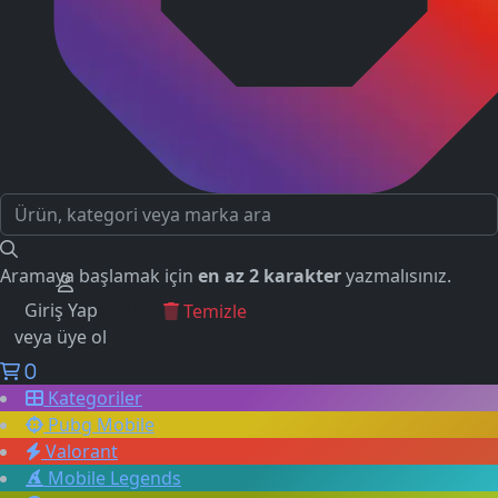
Aramaya başlamak için
en az 2 karakter
yazmalısınız.
Giriş Yap
GEÇMİŞ ARAMALAR
Temizle
veya üye ol
0
Kategoriler
Pubg Mobile
Valorant
Mobile Legends