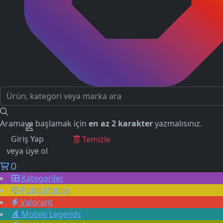
Aramaya başlamak için
en az 2 karakter
yazmalısınız.
Giriş Yap
GEÇMİŞ ARAMALAR
Temizle
veya üye ol
0
Kategoriler
Pubg Mobile
Valorant
Mobile Legends