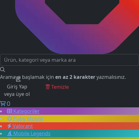
Aramaya başlamak için
en az 2 karakter
yazmalısınız.
Giriş Yap
GEÇMİŞ ARAMALAR
Temizle
veya üye ol
0
Kategoriler
Pubg Mobile
Valorant
Mobile Legends