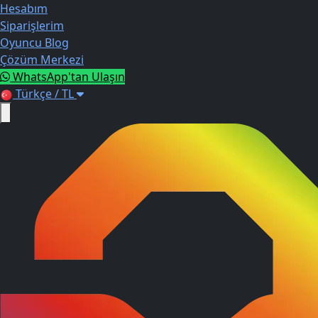
Hesabım
Siparişlerim
Oyuncu Blog
Çözüm Merkezi
WhatsApp'tan Ulaşın
Türkçe / TL