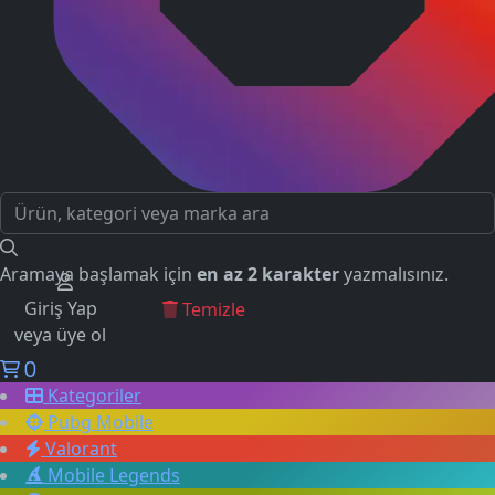
Aramaya başlamak için
en az 2 karakter
yazmalısınız.
Giriş Yap
GEÇMİŞ ARAMALAR
Temizle
veya üye ol
0
Kategoriler
Pubg Mobile
Valorant
Mobile Legends