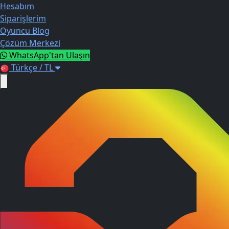
Hesabım
Siparişlerim
Oyuncu Blog
Çözüm Merkezi
WhatsApp'tan Ulaşın
Türkçe / TL