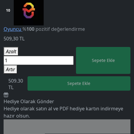
10
Oyuncu
%
100
pozitif değerlendirme
509,30
TL
Azalt
Sepete Ekle
Artır
509.30
Sepete Ekle
TL
Hediye Olarak Gönder
Hediye olarak satın al ve PDF hediye kartın indirmeye
5.0
hazır olsun.
Birlikte al kazan
Ek tasarruf!