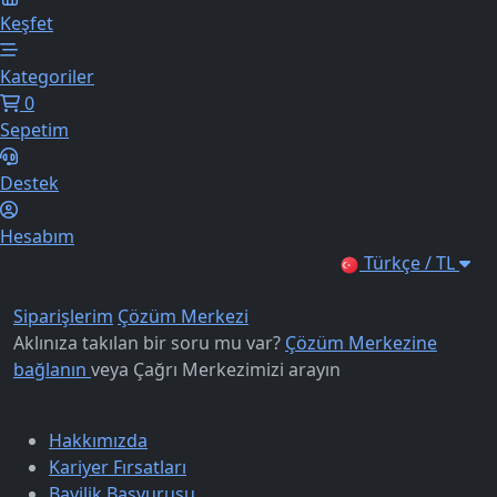
Keşfet
Kategoriler
0
Sepetim
Destek
Hesabım
Türkçe / TL
Siparişlerim
Çözüm Merkezi
Aklınıza takılan bir soru mu var?
Çözüm Merkezine
bağlanın
veya
Çağrı Merkezimizi arayın
Kurumsal
Hakkımızda
Kariyer Fırsatları
Bayilik Başvurusu