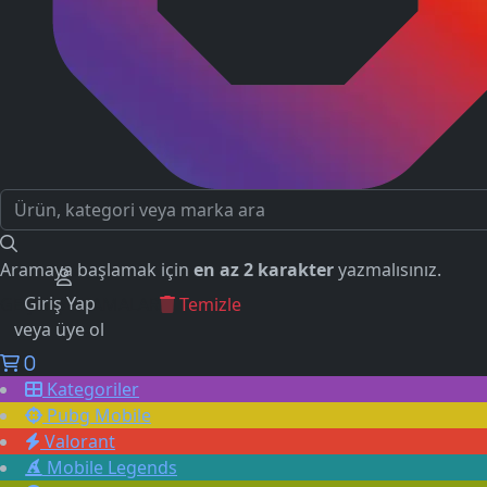
Aramaya başlamak için
en az 2 karakter
yazmalısınız.
Giriş Yap
GEÇMİŞ ARAMALAR
Temizle
veya üye ol
0
Kategoriler
Pubg Mobile
Valorant
Mobile Legends