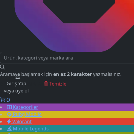
Aramaya başlamak için
en az 2 karakter
yazmalısınız.
Giriş Yap
GEÇMİŞ ARAMALAR
Temizle
veya üye ol
0
Kategoriler
Pubg Mobile
Valorant
Mobile Legends