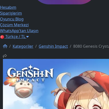
Hesabım
Siparişlerim
Oyuncu Blog
Çözüm Merkezi
WhatsApp'tan Ulaşın
Türkçe / TL
Kategoriler
Genshin Impact
8080 Genesis Crysta