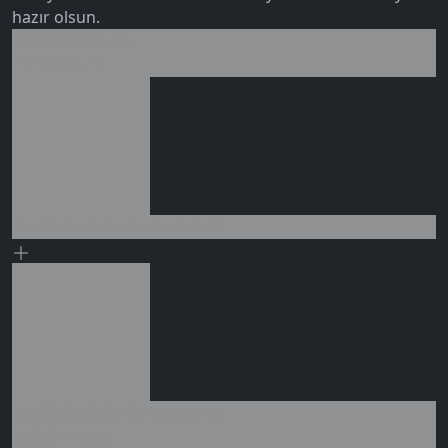
hazır olsun.
Birlikte al kazan
Ek tasarruf!
0 değerlendirme
Seçili siparişlerde - İndirimli!
Seçili siparişlerde - İndirimli!
İndirim tutarı