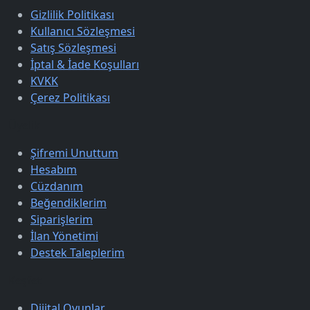
Gizlilik Politikası
Kullanıcı Sözleşmesi
Satış Sözleşmesi
İptal & İade Koşulları
KVKK
Çerez Politikası
Üyelik
Şifremi Unuttum
Hesabım
Cüzdanım
Beğendiklerim
Siparişlerim
İlan Yönetimi
Destek Taleplerim
Keşfet
Dijital Oyunlar