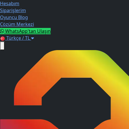
Hesabım
Siparişlerim
Oyuncu Blog
Çözüm Merkezi
WhatsApp'tan Ulaşın
Türkçe / TL