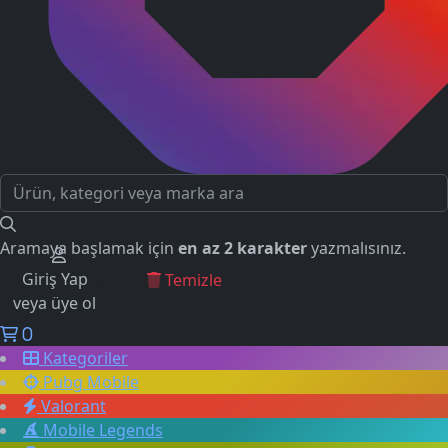
Aramaya başlamak için
en az 2 karakter
yazmalısınız.
Giriş Yap
GEÇMİŞ ARAMALAR
Temizle
veya üye ol
0
Kategoriler
Pubg Mobile
Valorant
Mobile Legends