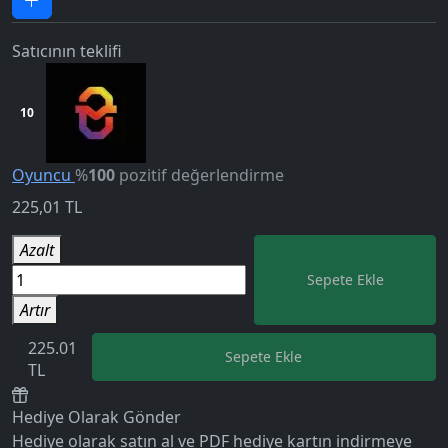
Satıcının teklifi
10
Oyuncu
%
100
pozitif değerlendirme
225,01
TL
Azalt
Sepete Ekle
5.0
Artır
225.01
Sepete Ekle
TL
Hediye Olarak Gönder
Hediye olarak satın al ve PDF hediye kartın indirmeye