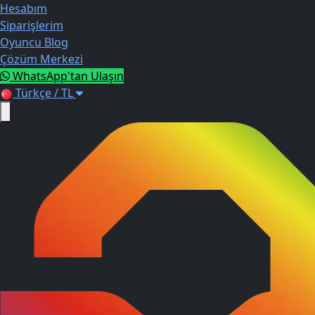
Hesabım
Siparişlerim
Oyuncu Blog
Çözüm Merkezi
WhatsApp'tan Ulaşın
Türkçe / TL