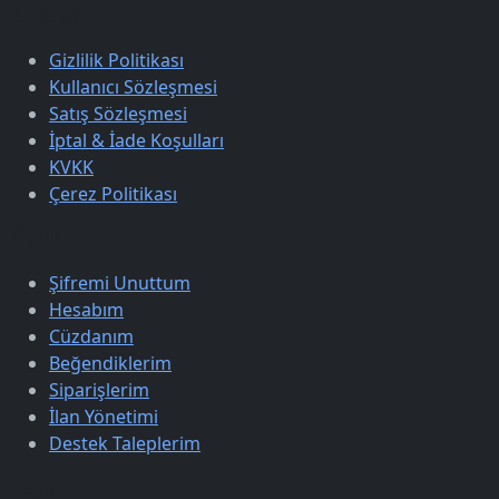
Sözleşmeler
Gizlilik Politikası
Kullanıcı Sözleşmesi
Satış Sözleşmesi
İptal & İade Koşulları
KVKK
Çerez Politikası
Üyelik
Şifremi Unuttum
Hesabım
Cüzdanım
Beğendiklerim
Siparişlerim
İlan Yönetimi
Destek Taleplerim
Keşfet