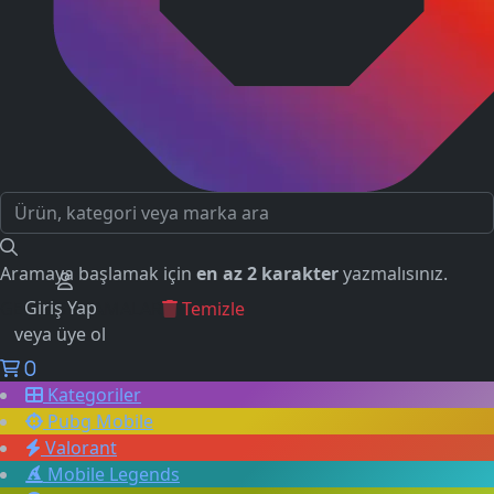
Aramaya başlamak için
en az 2 karakter
yazmalısınız.
Giriş Yap
GEÇMİŞ ARAMALAR
Temizle
veya üye ol
0
Kategoriler
Pubg Mobile
Valorant
Mobile Legends