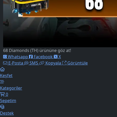
68 Diamonds (TH) ürününe göz at!
Whatsapp
Facebook
X
E-Posta
SMS
Kopyala
Görüntüle
Keşfet
Kategoriler
0
Sepetim
Destek