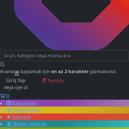
Aramaya başlamak için
en az 2 karakter
yazmalısınız.
Giriş Yap
GEÇMİŞ ARAMALAR
Temizle
veya üye ol
0
Kategoriler
Pubg Mobile
Valorant
Mobile Legends