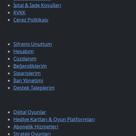
İptal & İade Koşulları
KVKK
Çerez Politikası
Üyelik
Şifremi Unuttum
Hesabım
Cüzdanım
Beğendiklerim
Siparişlerim
İlan Yönetimi
Destek Taleplerim
Keşfet
Dijital Oyunlar
Hediye Kartları & Oyun Platformları
Abonelik Hizmetleri
Strateji Oyunları