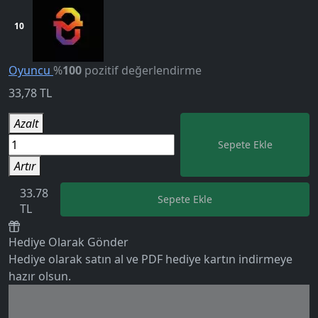
10
Oyuncu
%
100
pozitif değerlendirme
33,78
TL
Azalt
Sepete Ekle
Artır
33.78
Sepete Ekle
5.0
TL
Hediye Olarak Gönder
Hediye olarak satın al ve PDF hediye kartın indirmeye
hazır olsun.
Birlikte al kazan
Ek tasarruf!