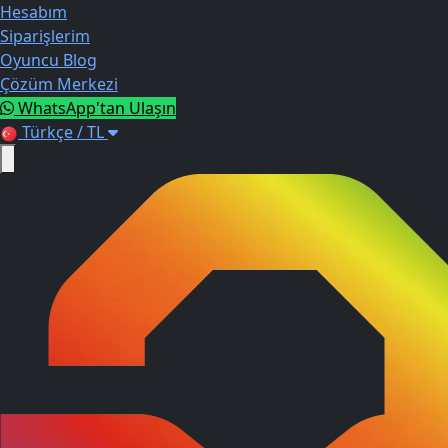
Hesabım
Siparişlerim
Oyuncu Blog
Çözüm Merkezi
WhatsApp'tan Ulaşın
Türkçe / TL