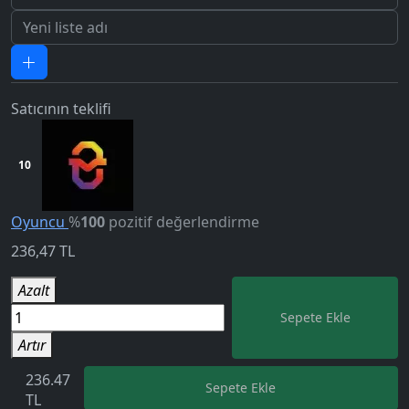
Satıcının teklifi
10
Oyuncu
%
100
pozitif değerlendirme
236,47
TL
5.0
Azalt
Sepete Ekle
Artır
236.47
Sepete Ekle
TL