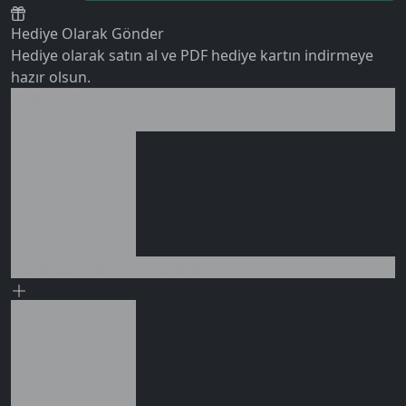
Hediye Olarak Gönder
Hediye olarak satın al ve PDF hediye kartın indirmeye
hazır olsun.
Birlikte al kazan
0 değerlendirme
Ek tasarruf!
Seçili siparişlerde - İndirimli!