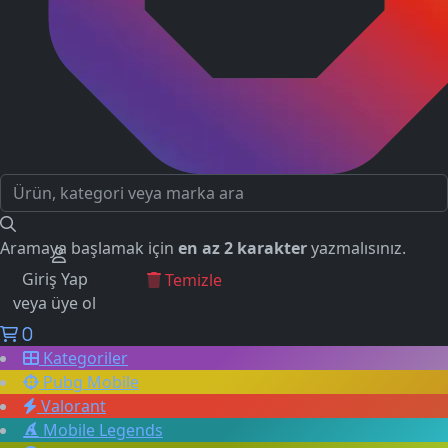
Aramaya başlamak için
en az 2 karakter
yazmalısınız.
Giriş Yap
GEÇMİŞ ARAMALAR
Temizle
veya üye ol
0
Kategoriler
Pubg Mobile
Valorant
Mobile Legends