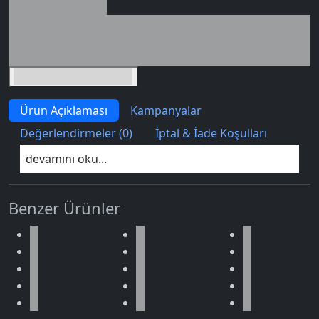
Seçili siparişlerde - İndirimli!
İndirim tutarı
İndirimli toplam
Birlikte sepete ekle (2)
Ürün Açıklaması
Kampanyalar
Değerlendirmeler (0)
İptal & İade Koşulları
devamını oku...
Benzer Ürünler