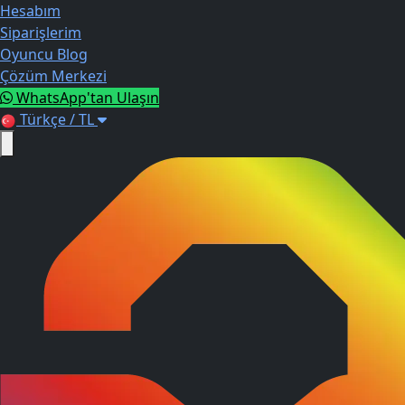
Hesabım
Siparişlerim
Oyuncu Blog
Çözüm Merkezi
WhatsApp'tan Ulaşın
Türkçe / TL