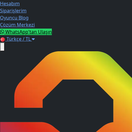
Hesabım
Siparişlerim
Oyuncu Blog
Çözüm Merkezi
WhatsApp'tan Ulaşın
Türkçe / TL