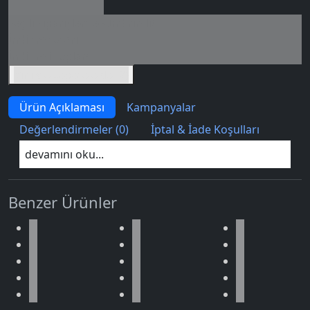
Seçili siparişlerde - İndirimli!
İndirim tutarı
İndirimli toplam
Birlikte sepete ekle (2)
Ürün Açıklaması
Kampanyalar
Değerlendirmeler (0)
İptal & İade Koşulları
devamını oku...
Benzer Ürünler