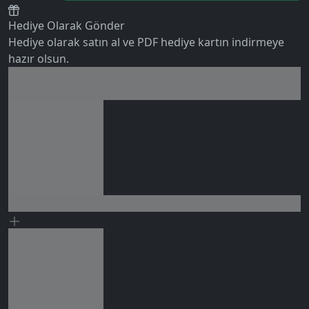
Hediye Olarak Gönder
Hediye olarak satın al ve PDF hediye kartın indirmeye
hazır olsun.
Birlikte al kazan
0 değerlendirme
Ek tasarruf!
Seçili siparişlerde - İndirimli!