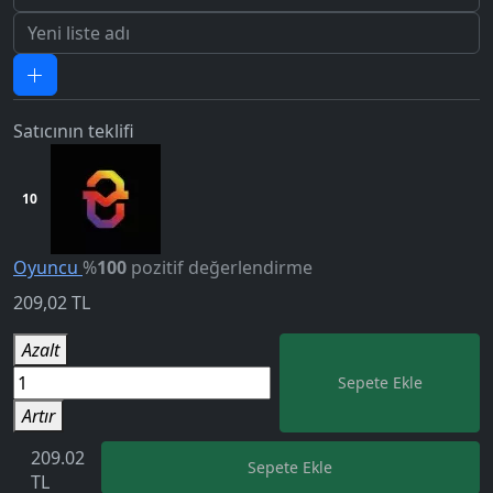
Satıcının teklifi
10
Oyuncu
%
100
pozitif değerlendirme
209,02
TL
5.0
Azalt
Sepete Ekle
Artır
209.02
Sepete Ekle
TL