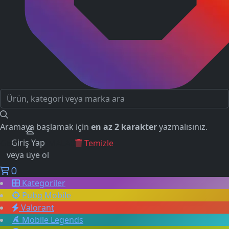
Aramaya başlamak için
en az 2 karakter
yazmalısınız.
Giriş Yap
GEÇMİŞ ARAMALAR
Temizle
veya üye ol
0
Kategoriler
Pubg Mobile
Valorant
Mobile Legends