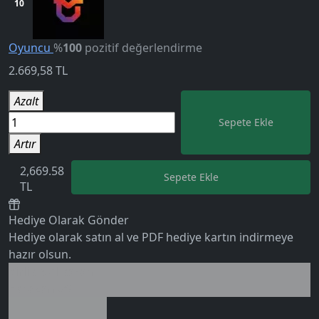
10
Oyuncu
%
100
pozitif değerlendirme
2.669,58
TL
0 değerlendirme
Azalt
Sepete Ekle
Artır
2,669.58
Sepete Ekle
TL
Hediye Olarak Gönder
Hediye olarak satın al ve PDF hediye kartın indirmeye
hazır olsun.
Birlikte al kazan
Ek tasarruf!