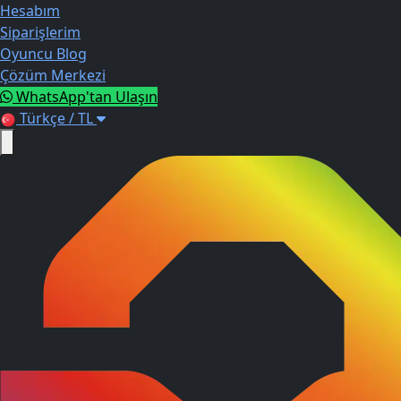
Hesabım
Siparişlerim
Oyuncu Blog
Çözüm Merkezi
WhatsApp'tan Ulaşın
Türkçe / TL