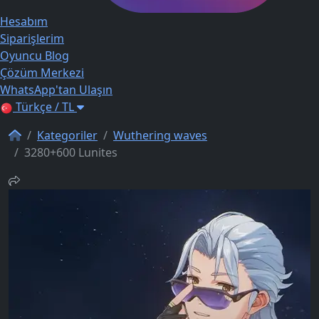
Hesabım
Siparişlerim
Oyuncu Blog
Çözüm Merkezi
WhatsApp'tan Ulaşın
Türkçe / TL
Kategoriler
Wuthering waves
3280+600 Lunites