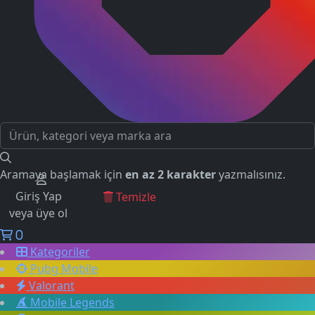
Aramaya başlamak için
en az 2 karakter
yazmalısınız.
Giriş Yap
GEÇMİŞ ARAMALAR
Temizle
veya üye ol
0
Kategoriler
Pubg Mobile
Valorant
Mobile Legends