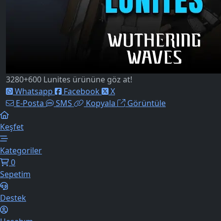
3280+600 Lunites ürününe göz at!
Whatsapp
Facebook
X
E-Posta
SMS
Kopyala
Görüntüle
Keşfet
Kategoriler
0
Sepetim
Destek