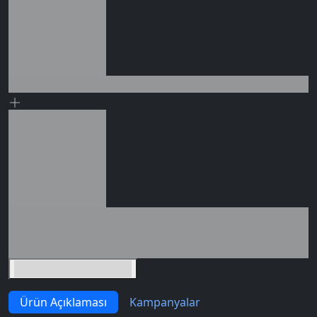
Seçili siparişlerde - İndirimli!
Seçili siparişlerde - İndirimli!
İndirim tutarı
İndirimli toplam
Birlikte sepete ekle (2)
Ürün Açıklaması
Kampanyalar