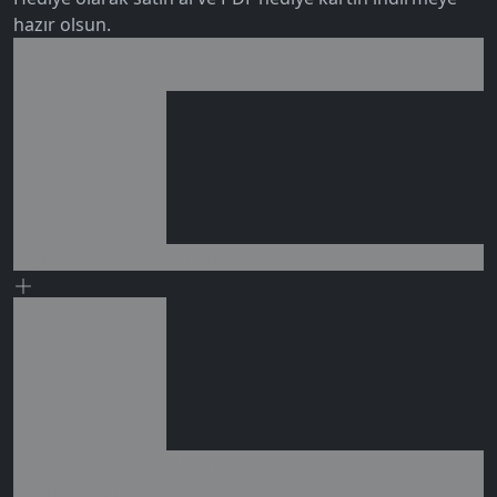
hazır olsun.
Birlikte al kazan
Ek tasarruf!
Seçili siparişlerde - İndirimli!
5.0
Seçili siparişlerde - İndirimli!
İndirim tutarı