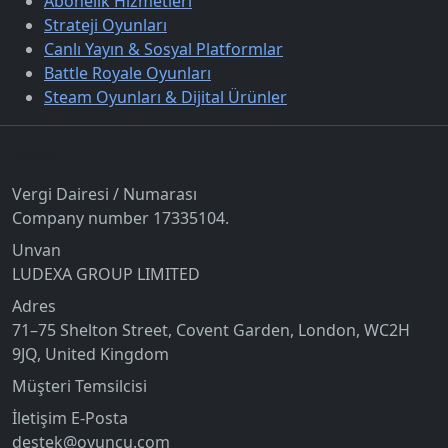
Abonelik Hizmetleri
Strateji Oyunları
Canlı Yayın & Sosyal Platformlar
Battle Royale Oyunları
Steam Oyunları & Dijital Ürünler
İletişim
Vergi Dairesi / Numarası
Company number 17335104.
Unvan
LUDEXA GROUP LIMITED
Adres
71–75 Shelton Street, Covent Garden, London, WC2H
9JQ, United Kingdom
Müşteri Temsilcisi
İletişim E-Posta
destek@oyuncu.com