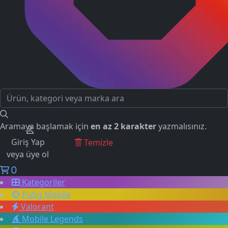
Aramaya başlamak için
en az 2 karakter
yazmalısınız.
Giriş Yap
GEÇMİŞ ARAMALAR
Temizle
veya üye ol
0
Kategoriler
Pubg Mobile
Valorant
Mobile Legends