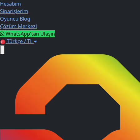
Hesabım
Siparişlerim
Oyuncu Blog
Çözüm Merkezi
WhatsApp'tan Ulaşın
Türkçe / TL