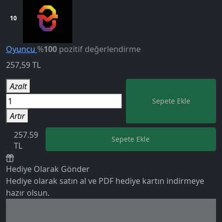
10
Oyuncu
%
100
pozitif değerlendirme
257,59
TL
Azalt
Sepete Ekle
Artır
257.59
Sepete Ekle
5.0
TL
Hediye Olarak Gönder
Hediye olarak satın al ve PDF hediye kartın indirmeye
hazır olsun.
Birlikte al kazan
Ek tasarruf!