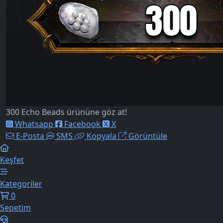
300 Echo Beads ürününe göz at!
Whatsapp
Facebook
X
E-Posta
SMS
Kopyala
Görüntüle
Keşfet
Kategoriler
0
Sepetim