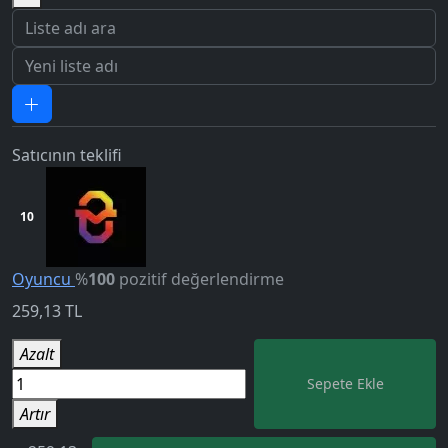
Satıcının teklifi
10
Oyuncu
%
100
pozitif değerlendirme
259,13
TL
Azalt
Sepete Ekle
Artır