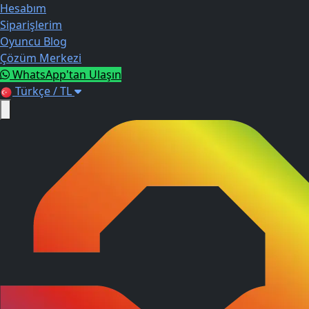
Hesabım
Siparişlerim
Oyuncu Blog
Çözüm Merkezi
WhatsApp'tan Ulaşın
Türkçe / TL