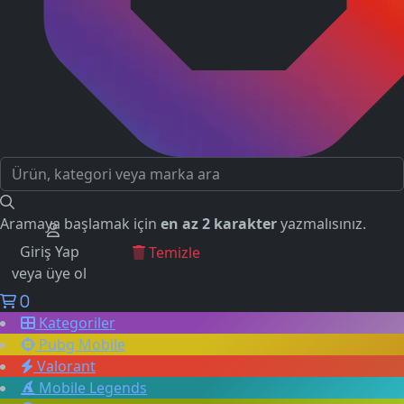
Aramaya başlamak için
en az 2 karakter
yazmalısınız.
Giriş Yap
GEÇMİŞ ARAMALAR
Temizle
veya üye ol
0
Kategoriler
Pubg Mobile
Valorant
Mobile Legends