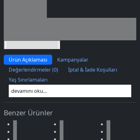
Seçili siparişlerde - İndirimli!
İndirim tutarı
İndirimli toplam
Birlikte sepete ekle (2)
Ürün Açıklaması
Kampanyalar
Değerlendirmeler (0)
İptal & İade Koşulları
Yaş Sınırlamaları
devamını oku...
Benzer Ürünler