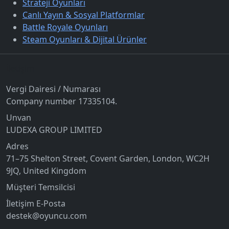
Strateji Oyunları
Canlı Yayın & Sosyal Platformlar
Battle Royale Oyunları
Steam Oyunları & Dijital Ürünler
İletişim
Vergi Dairesi / Numarası
Company number 17335104.
Unvan
LUDEXA GROUP LIMITED
Adres
71–75 Shelton Street, Covent Garden, London, WC2H
9JQ, United Kingdom
Müşteri Temsilcisi
İletişim E-Posta
destek@oyuncu.com