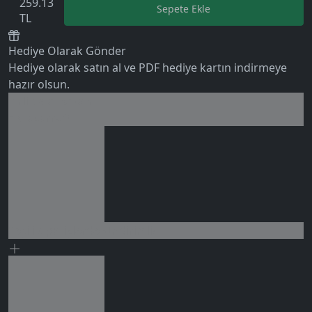
259.13
Sepete Ekle
TL
5.0
Hediye Olarak Gönder
Hediye olarak satın al ve PDF hediye kartın indirmeye
hazır olsun.
Birlikte al kazan
Ek tasarruf!
0 değerlendirme
Seçili siparişlerde - İndirimli!