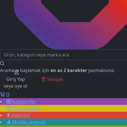
Aramaya başlamak için
en az 2 karakter
yazmalısınız.
Giriş Yap
GEÇMİŞ ARAMALAR
Temizle
veya üye ol
0
Kategoriler
Pubg Mobile
Valorant
Mobile Legends