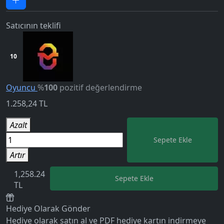
Satıcının teklifi
10
Oyuncu
%
100
pozitif değerlendirme
1.258,24
TL
Azalt
Sepete Ekle
5.0
Artır
1,258.24
Sepete Ekle
TL
Hediye Olarak Gönder
Hediye olarak satın al ve PDF hediye kartın indirmeye