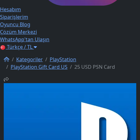
Hesabım
Siparişlerim
Oyuncu Blog
Çözüm Merkezi
WhatsApp'tan Ulaşın
Türkçe / TL
Kategoriler
PlayStation
PlayStation Gift Card US
25 USD PSN Card