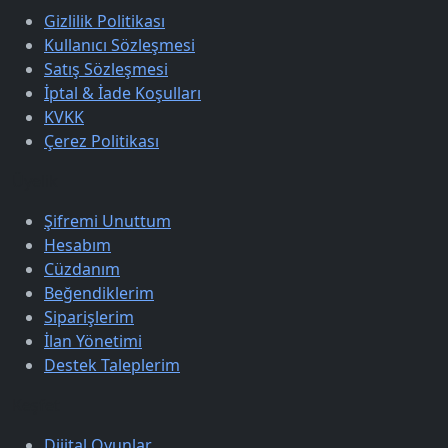
Gizlilik Politikası
Kullanıcı Sözleşmesi
Satış Sözleşmesi
İptal & İade Koşulları
KVKK
Çerez Politikası
Üyelik
Şifremi Unuttum
Hesabım
Cüzdanım
Beğendiklerim
Siparişlerim
İlan Yönetimi
Destek Taleplerim
Keşfet
Dijital Oyunlar