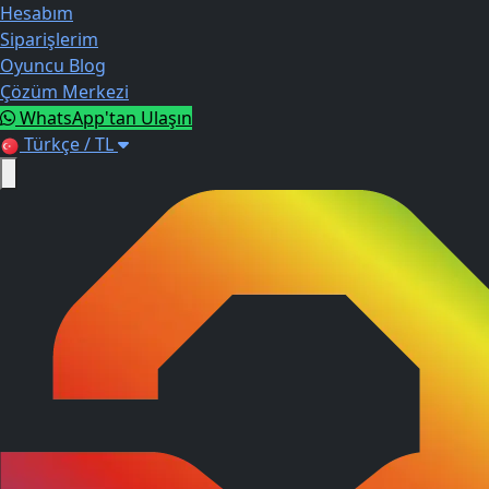
Hesabım
Siparişlerim
Oyuncu Blog
Çözüm Merkezi
WhatsApp'tan Ulaşın
Türkçe / TL