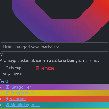
Aramaya başlamak için
en az 2 karakter
yazmalısınız.
Giriş Yap
GEÇMİŞ ARAMALAR
Temizle
veya üye ol
0
Kategoriler
Pubg Mobile
Valorant
Mobile Legends