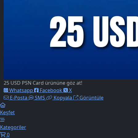
25 USD PSN Card ürününe göz at!
Whatsapp
Facebook
X
E-Posta
SMS
Kopyala
Görüntüle
Keşfet
Kategoriler
0