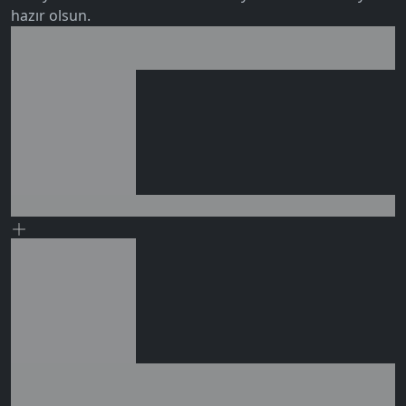
hazır olsun.
Birlikte al kazan
Ek tasarruf!
0 değerlendirme
Seçili siparişlerde - İndirimli!
Seçili siparişlerde - İndirimli!
İndirim tutarı