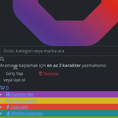
Aramaya başlamak için
en az 2 karakter
yazmalısınız.
Giriş Yap
GEÇMİŞ ARAMALAR
Temizle
veya üye ol
0
Kategoriler
Pubg Mobile
Valorant
Mobile Legends