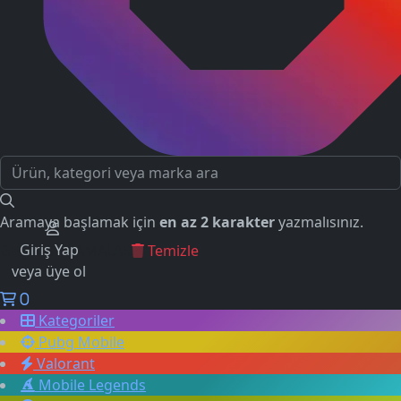
Aramaya başlamak için
en az 2 karakter
yazmalısınız.
Giriş Yap
GEÇMİŞ ARAMALAR
Temizle
veya üye ol
0
Kategoriler
Pubg Mobile
Valorant
Mobile Legends