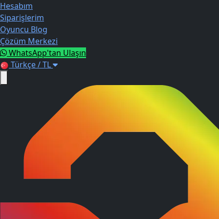
Hesabım
Siparişlerim
Oyuncu Blog
Çözüm Merkezi
WhatsApp'tan Ulaşın
Türkçe / TL