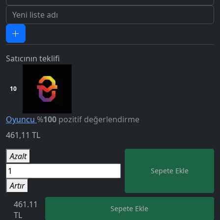
Satıcının teklifi
10
Oyuncu
%
100
pozitif değerlendirme
461,11
TL
5.0
Azalt
Sepete Ekle
Artır
461.11
Sepete Ekle
TL