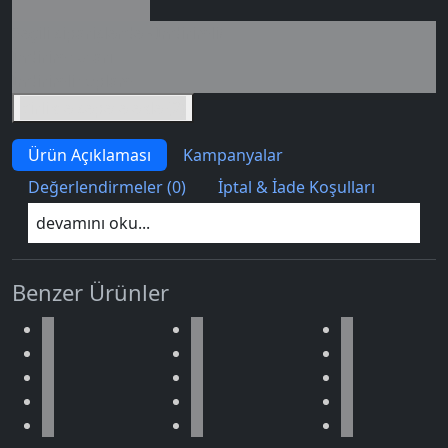
Seçili siparişlerde - İndirimli!
İndirim tutarı
İndirimli toplam
Birlikte sepete ekle (2)
Ürün Açıklaması
Kampanyalar
Değerlendirmeler (0)
İptal & İade Koşulları
devamını oku...
Benzer Ürünler