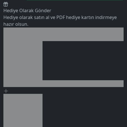
Hediye Olarak Gönder
Hediye olarak satın al ve PDF hediye kartın indirmeye
hazır olsun.
Birlikte al kazan
0 değerlendirme
Ek tasarruf!
Seçili siparişlerde - İndirimli!