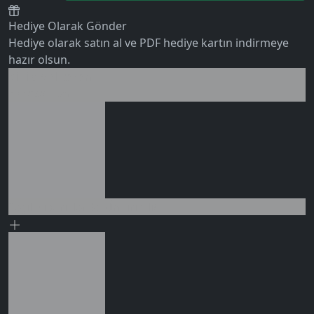
Hediye Olarak Gönder
Hediye olarak satın al ve PDF hediye kartın indirmeye
hazır olsun.
Birlikte al kazan
0 değerlendirme
Ek tasarruf!
Seçili siparişlerde - İndirimli!