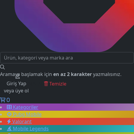
Aramaya başlamak için
en az 2 karakter
yazmalısınız.
Giriş Yap
GEÇMİŞ ARAMALAR
Temizle
veya üye ol
0
Kategoriler
Pubg Mobile
Valorant
Mobile Legends