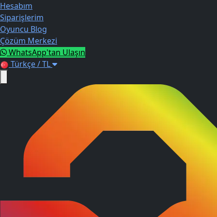
Hesabım
Siparişlerim
Oyuncu Blog
Çözüm Merkezi
WhatsApp'tan Ulaşın
Türkçe / TL