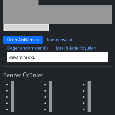
Seçili siparişlerde - İndirimli!
İndirim tutarı
İndirimli toplam
Birlikte sepete ekle (2)
Ürün Açıklaması
Kampanyalar
Değerlendirmeler (0)
İptal & İade Koşulları
devamını oku...
Benzer Ürünler