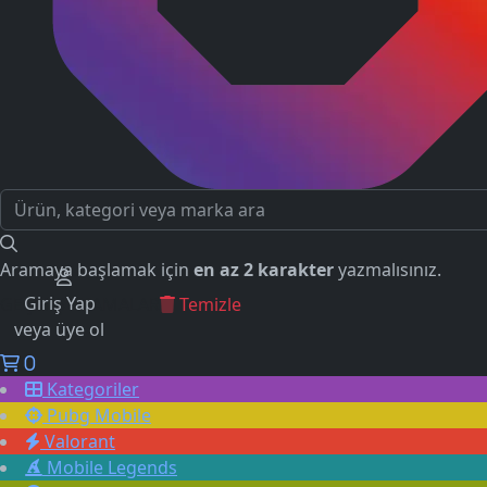
Aramaya başlamak için
en az 2 karakter
yazmalısınız.
Giriş Yap
GEÇMİŞ ARAMALAR
Temizle
veya üye ol
0
Kategoriler
Pubg Mobile
Valorant
Mobile Legends