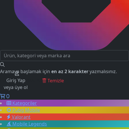
Aramaya başlamak için
en az 2 karakter
yazmalısınız.
Giriş Yap
GEÇMİŞ ARAMALAR
Temizle
veya üye ol
0
Kategoriler
Pubg Mobile
Valorant
Mobile Legends