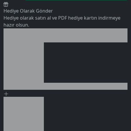
Hediye Olarak Gönder
Hediye olarak satın al ve PDF hediye kartın indirmeye
hazır olsun.
Birlikte al kazan
0 değerlendirme
Ek tasarruf!
Seçili siparişlerde - İndirimli!