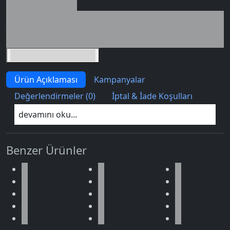
Seçili siparişlerde - İndirimli!
İndirim tutarı
İndirimli toplam
Birlikte sepete ekle (2)
Ürün Açıklaması
Kampanyalar
Değerlendirmeler (0)
İptal & İade Koşulları
devamını oku...
Benzer Ürünler