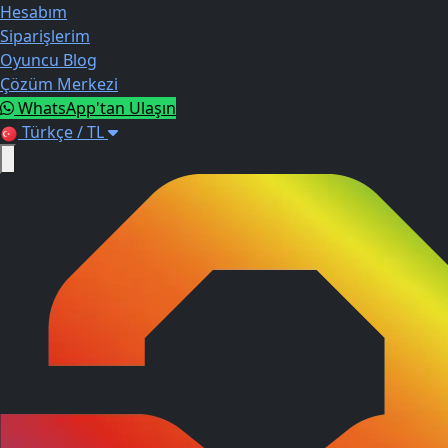
Hesabım
Siparişlerim
Oyuncu Blog
Çözüm Merkezi
WhatsApp'tan Ulaşın
Türkçe / TL