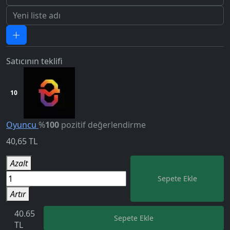
Satıcının teklifi
10
Oyuncu
%
100
pozitif değerlendirme
40,65
TL
5.0
Azalt
Sepete Ekle
Artır
40.65
Sepete Ekle
TL