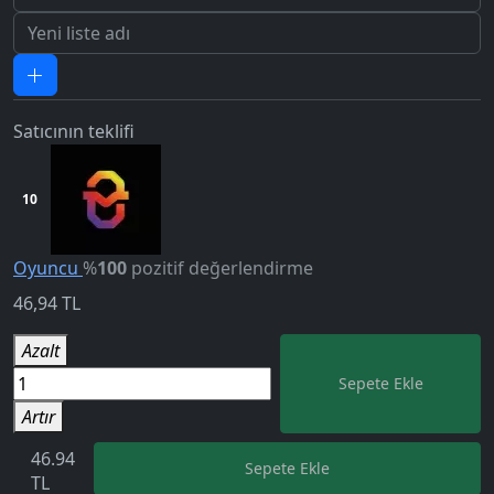
Satıcının teklifi
10
Oyuncu
%
100
pozitif değerlendirme
46,94
TL
5.0
Azalt
Sepete Ekle
Artır
46.94
Sepete Ekle
TL