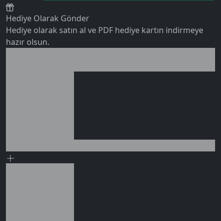
Hediye Olarak Gönder
Hediye olarak satın al ve PDF hediye kartın indirmeye
hazır olsun.
Birlikte al kazan
0 değerlendirme
Ek tasarruf!
Seçili siparişlerde - İndirimli!