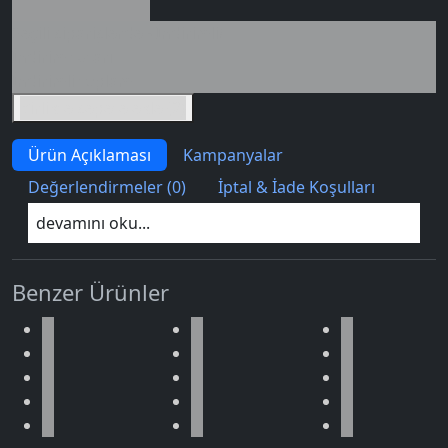
Seçili siparişlerde - İndirimli!
İndirim tutarı
İndirimli toplam
Birlikte sepete ekle (2)
Ürün Açıklaması
Kampanyalar
Değerlendirmeler (0)
İptal & İade Koşulları
devamını oku...
Benzer Ürünler