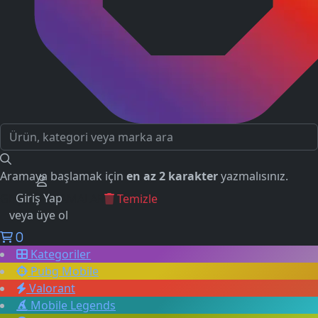
Aramaya başlamak için
en az 2 karakter
yazmalısınız.
Giriş Yap
GEÇMİŞ ARAMALAR
Temizle
veya üye ol
0
Kategoriler
Pubg Mobile
Valorant
Mobile Legends