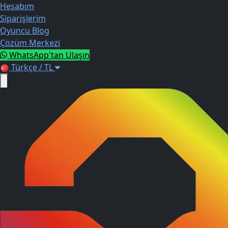
Hesabım
Siparişlerim
Oyuncu Blog
Çözüm Merkezi
WhatsApp'tan Ulaşın
Türkçe / TL