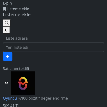
E-pin
Listeme ekle
Listeme ekle
Satıcının teklifi
10
Oyuncu
%
100
pozitif değerlendirme
509,41
TL