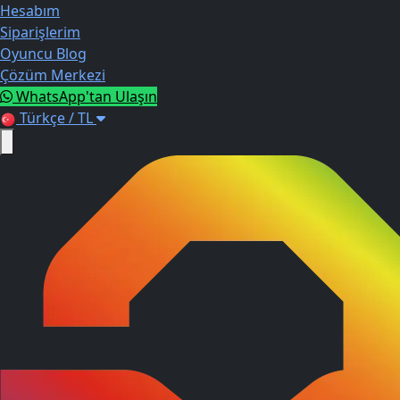
Hesabım
Siparişlerim
Oyuncu Blog
Çözüm Merkezi
WhatsApp'tan Ulaşın
Türkçe / TL