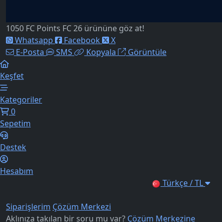
1050 FC Points FC 26 ürününe göz at!
Whatsapp
Facebook
X
E-Posta
SMS
Kopyala
Görüntüle
Keşfet
Kategoriler
0
Sepetim
Destek
Hesabım
Türkçe / TL
Siparişlerim
Çözüm Merkezi
Aklınıza takılan bir soru mu var?
Çözüm Merkezine