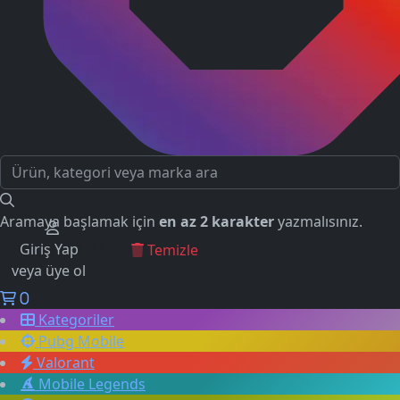
Aramaya başlamak için
en az 2 karakter
yazmalısınız.
Giriş Yap
GEÇMİŞ ARAMALAR
Temizle
veya üye ol
0
Kategoriler
Pubg Mobile
Valorant
Mobile Legends