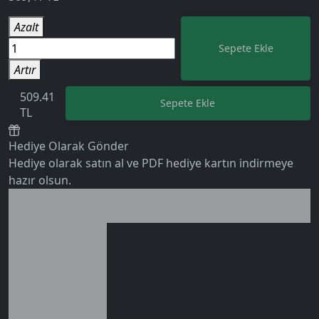
Azalt
Sepete Ekle
Artır
509.41
Sepete Ekle
TL
Hediye Olarak Gönder
Hediye olarak satın al ve PDF hediye kartın indirmeye
hazır olsun.
Birlikte al kazan
5.0
Ek tasarruf!