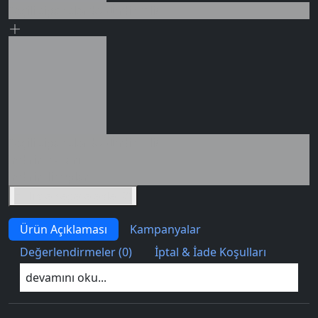
Seçili siparişlerde - İndirimli!
0 değerlendirme
Seçili siparişlerde - İndirimli!
İndirim tutarı
İndirimli toplam
Birlikte sepete ekle (2)
Ürün Açıklaması
Kampanyalar
Değerlendirmeler (0)
İptal & İade Koşulları
devamını oku...