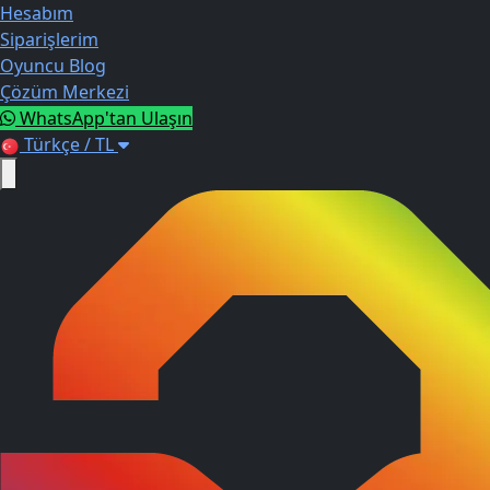
Hesabım
Siparişlerim
Oyuncu Blog
Çözüm Merkezi
WhatsApp'tan Ulaşın
Türkçe / TL