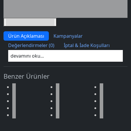
Seçili siparişlerde - İndirimli!
İndirim tutarı
İndirimli toplam
Birlikte sepete ekle (2)
Ürün Açıklaması
Kampanyalar
Değerlendirmeler (0)
İptal & İade Koşulları
devamını oku...
Benzer Ürünler