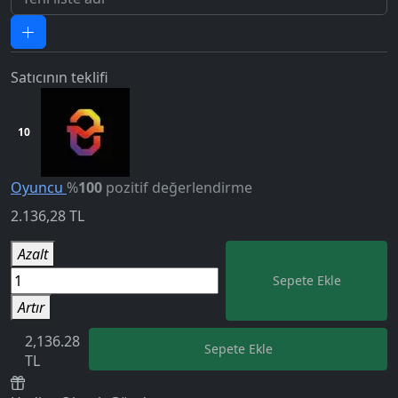
Satıcının teklifi
10
Oyuncu
%
100
pozitif değerlendirme
2.136,28
TL
5.0
Azalt
Sepete Ekle
Artır
2,136.28
Sepete Ekle
TL