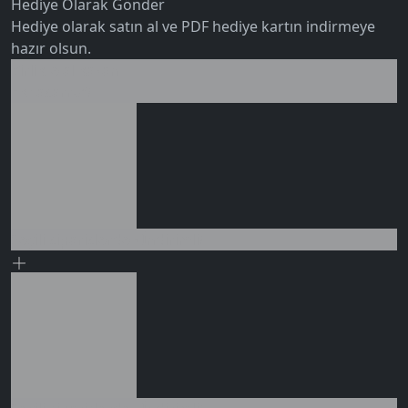
Hediye Olarak Gönder
Hediye olarak satın al ve PDF hediye kartın indirmeye
hazır olsun.
Birlikte al kazan
0 değerlendirme
Ek tasarruf!
Seçili siparişlerde - İndirimli!