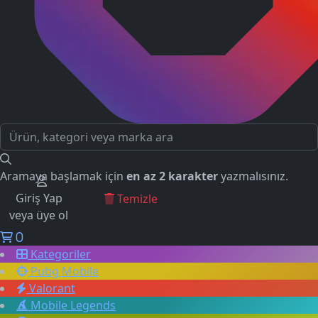
Aramaya başlamak için
en az 2 karakter
yazmalısınız.
Giriş Yap
GEÇMİŞ ARAMALAR
Temizle
veya üye ol
0
Kategoriler
Pubg Mobile
Valorant
Mobile Legends