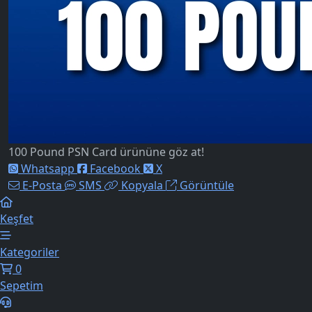
100 Pound PSN Card ürününe göz at!
Whatsapp
Facebook
X
E-Posta
SMS
Kopyala
Görüntüle
Keşfet
Kategoriler
0
Sepetim