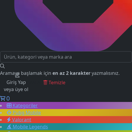
Aramaya başlamak için
en az 2 karakter
yazmalısınız.
Giriş Yap
GEÇMİŞ ARAMALAR
Temizle
veya üye ol
0
Kategoriler
Pubg Mobile
Valorant
Mobile Legends