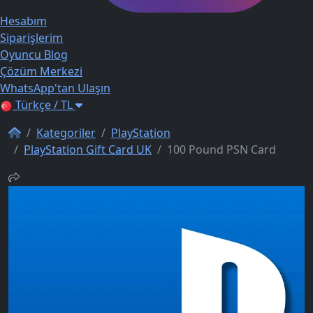
Hesabım
Siparişlerim
Oyuncu Blog
Çözüm Merkezi
WhatsApp'tan Ulaşın
Türkçe / TL
Kategoriler
PlayStation
PlayStation Gift Card UK
100 Pound PSN Card