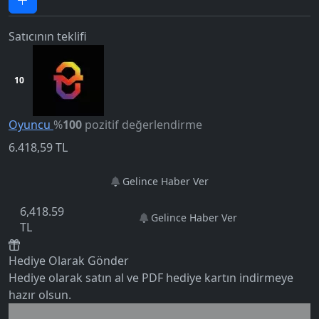
Satıcının teklifi
10
Oyuncu
%
100
pozitif değerlendirme
6.418,59
TL
Gelince Haber Ver
5.0
6,418.59
Gelince Haber Ver
TL
Hediye Olarak Gönder
Hediye olarak satın al ve PDF hediye kartın indirmeye
hazır olsun.
Birlikte al kazan