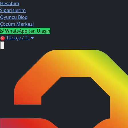
Hesabım
Siparişlerim
Oyuncu Blog
Çözüm Merkezi
WhatsApp'tan Ulaşın
Türkçe / TL