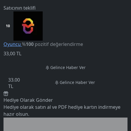
Satıcının teklifi
10
Oyuncu
%
100
pozitif değerlendirme
33,00
TL
Gelince Haber Ver
5.0
33.00
Gelince Haber Ver
TL
Hediye Olarak Gönder
Hediye olarak satın al ve PDF hediye kartın indirmeye
hazır olsun.
Birlikte al kazan
Ek tasarruf!