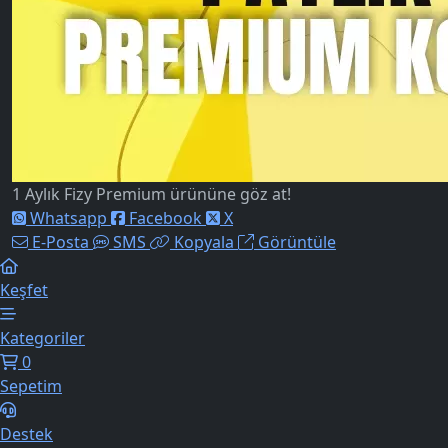
1 Aylık Fizy Premium ürününe göz at!
Whatsapp
Facebook
X
E-Posta
SMS
Kopyala
Görüntüle
Keşfet
Kategoriler
0
Sepetim
Destek