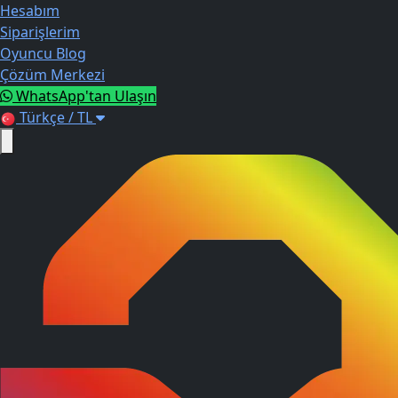
Hesabım
Siparişlerim
Oyuncu Blog
Çözüm Merkezi
WhatsApp'tan Ulaşın
Türkçe / TL