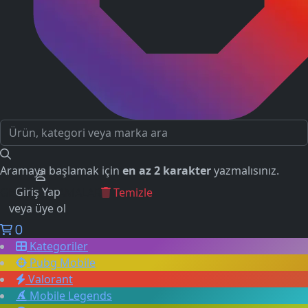
Aramaya başlamak için
en az 2 karakter
yazmalısınız.
Giriş Yap
GEÇMİŞ ARAMALAR
Temizle
veya üye ol
0
Kategoriler
Pubg Mobile
Valorant
Mobile Legends