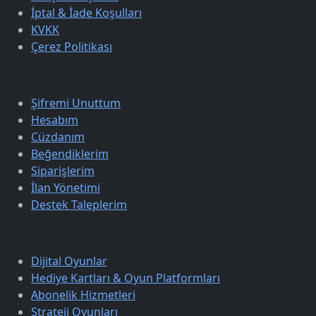
İptal & İade Koşulları
KVKK
Çerez Politikası
Üyelik
Şifremi Unuttum
Hesabım
Cüzdanım
Beğendiklerim
Siparişlerim
İlan Yönetimi
Destek Taleplerim
Keşfet
Dijital Oyunlar
Hediye Kartları & Oyun Platformları
Abonelik Hizmetleri
Strateji Oyunları