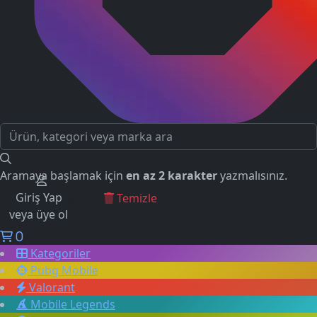
Aramaya başlamak için
en az 2 karakter
yazmalısınız.
Giriş Yap
GEÇMİŞ ARAMALAR
Temizle
veya üye ol
0
Kategoriler
Pubg Mobile
Valorant
Mobile Legends