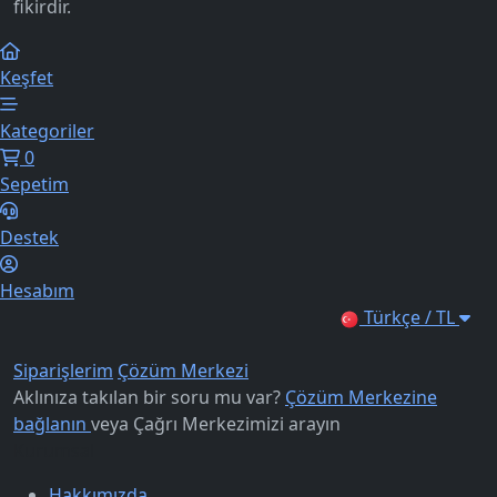
fikirdir.
Keşfet
Kategoriler
0
Sepetim
Destek
Hesabım
Türkçe / TL
Siparişlerim
Çözüm Merkezi
Aklınıza takılan bir soru mu var?
Çözüm Merkezine
bağlanın
veya
Çağrı Merkezimizi arayın
Kurumsal
Hakkımızda