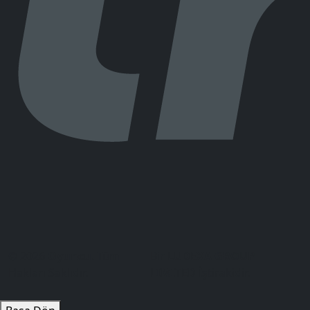
© 2026
Oyuncu
. Tüm
Bir
LUDEXA GROUP
Hakları Saklıdır.
LIMITED
İştirakidir.