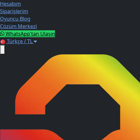
Hesabım
Siparişlerim
Oyuncu Blog
Çözüm Merkezi
WhatsApp'tan Ulaşın
Türkçe / TL